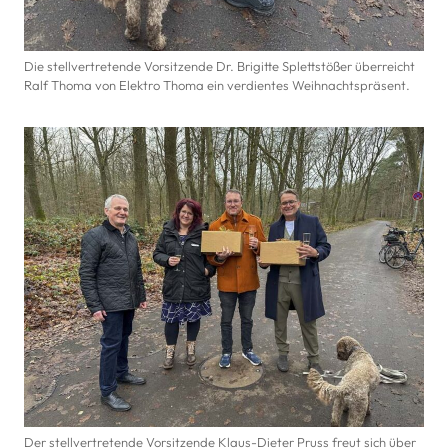
Die stellvertretende Vorsitzende Dr. Brigitte Splettstößer überreicht
Ralf Thoma von Elektro Thoma ein verdientes Weihnachtspräsent.
Der stellvertretende Vorsitzende Klaus-Dieter Pruss freut sich über