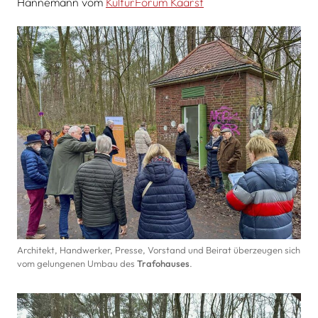
Hannemann vom
KulturForum Kaarst
Architekt, Handwerker, Presse, Vorstand und Beirat überzeugen sich
vom gelungenen Umbau des
Trafohauses
.